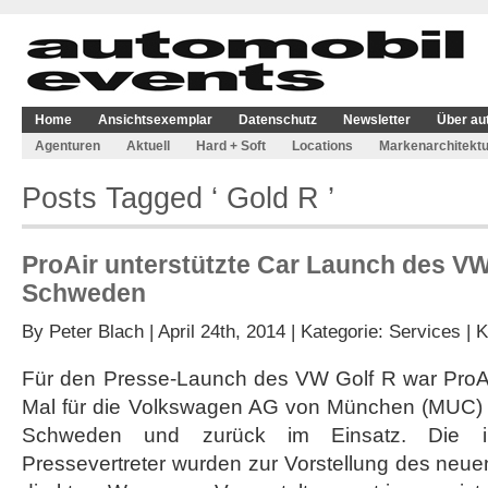
Home
Ansichtsexemplar
Datenschutz
Newsletter
Über au
Agenturen
Aktuell
Hard + Soft
Locations
Markenarchitektu
Posts Tagged ‘ Gold R ’
ProAir unterstützte Car Launch des VW
Schweden
By
Peter Blach
| April 24th, 2014 | Kategorie:
Services
|
K
Für den Presse-Launch des VW Golf R war ProAir
Mal für die Volkswagen AG von München (MUC) n
Schweden und zurück im Einsatz. Die int
Pressevertreter wurden zur Vorstellung des neu