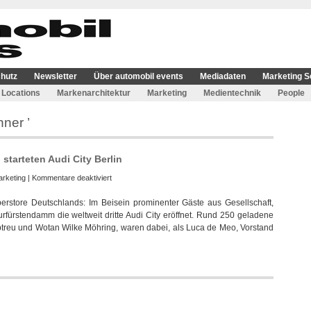
hutz
Newsletter
Über automobil events
Mediadaten
Marketing S
Locations
Markenarchitektur
Marketing
Medientechnik
People
nner ’
starteten Audi City Berlin
für
rketing
|
Kommentare deaktiviert
Fritz
berstore Deutschlands: Im Beisein prominenter Gäste aus Gesellschaft,
Kalkbrenner
urfürstendamm die weltweit dritte Audi City eröffnet. Rund 250 geladene
und
ibtreu und Wotan Wilke Möhring, waren dabei, als Luca de Meo, Vorstand
Xavier
Naidoo
starteten
Audi
City
Berlin