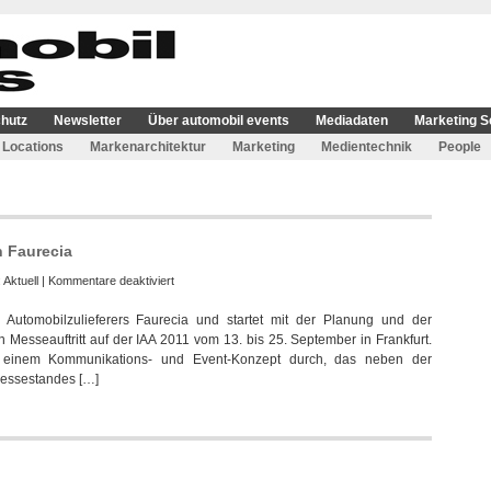
hutz
Newsletter
Über automobil events
Mediadaten
Marketing S
Locations
Markenarchitektur
Marketing
Medientechnik
People
n Faurecia
für
:
Aktuell
|
Kommentare deaktiviert
Joke
Automobilzulieferers Faurecia und startet mit der Planung und der
Event
esseauftritt auf der IAA 2011 vom 13. bis 25. September in Frankfurt.
AG
t einem Kommunikations- und Event-Konzept durch, das neben der
gewinnt
Messestandes […]
IAA-
Etat
von
Faurecia