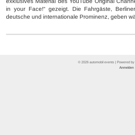
exklusives Material des YouTube Original Chann
dem
Mazda6
in your Face!“ gezeigt. Die Fahrgäste, Berlin
zur
deutsche und internationale Prominenz, geben wä
Berlinale
© 2026 automobil events | Powered b
Anmelden