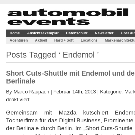
Home
Ansichtsexemplar
Datenschutz
Newsletter
Über au
Agenturen
Aktuell
Hard + Soft
Locations
Markenarchitektu
Posts Tagged ‘ Endemol ’
Short Cuts-Shuttle mit Endemol und d
Berlinale
By
Marco Raupach
| Februar 14th, 2013 | Kategorie:
Mark
für
deaktiviert
Short
Cuts-
Gemeinsam mit Mazda kutschiert Endem
Shuttle
Tochterfirma für das Digital Business, Prominen
mit
Endemol
der Berlinale durch Berlin. Im „Short Cuts-Shutt
und