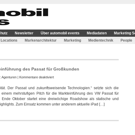
hutz
Newsletter
Über automobil events
Mediadaten
Marketing S
Locations
Markenarchitektur
Marketing
Medientechnik
People
kteinführung des Passat für Großkunden
für
e:
Agenturen
|
Kommentare deaktiviert
1:1
tät. Der Passat und zukunftsweisende Technologien.“ setzte sich die
Event
n einem mehrstufigen Pitch für die Markteinführung des VW Passat für
Marketing
 Ende Oktober startet eine dreiwöchige Roadshow als statische und
realisiert
ighlights. Zum Einsatz kommen unter anderem aktuelle iPad […]
Markteinführung
des
Passat
für
Großkunden