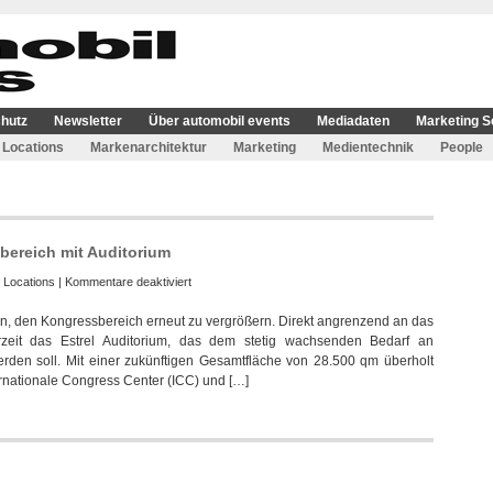
hutz
Newsletter
Über automobil events
Mediadaten
Marketing S
Locations
Markenarchitektur
Marketing
Medientechnik
People
sbereich mit Auditorium
für
:
Locations
|
Kommentare deaktiviert
Estrel
en, den Kongressbereich erneut zu vergrößern. Direkt angrenzend an das
Berlin
zeit das Estrel Auditorium, das dem stetig wachsenden Bedarf an
erweitert
erden soll. Mit einer zukünftigen Gesamtfläche von 28.500 qm überholt
den
rnationale Congress Center (ICC) und […]
Kongressbereich
mit
Auditorium