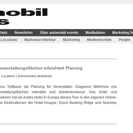
hutz
Newsletter
Über automobil events
Mediadaten
Marketing S
Locations
Markenarchitektur
Marketing
Medientechnik
People
eranstaltungsflächen erleichtert Planung
für
:
Locations
|
Kommentare deaktiviert
Dreidimensionale
iness Software die Planung für Veranstalter. Diagrams WebView von
Darstellung
anstaltungsflächen interaktiv und dreidimensional. Das Hotel und
von
heim hat als erstes Hotel in Europa dieses Tool in den eigenen Online-
Veranstaltungsflächen
sche Destinationen der Hotel-Gruppe, Dolce Basking Ridge und Seaview,
erleichtert
Planung