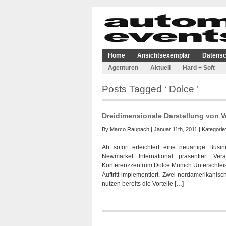
Home
Ansichtsexemplar
Datensc
Agenturen
Aktuell
Hard + Soft
Posts Tagged ‘ Dolce ’
Dreidimensionale Darstellung von V
By
Marco Raupach
| Januar 11th, 2011 | Kategorie
Ab sofort erleichtert eine neuartige Bus
Newmarket International präsentiert Ver
Konferenzzentrum Dolce Munich Unterschleiss
Auftritt implementiert. Zwei nordamerikani
nutzen bereits die Vorteile […]