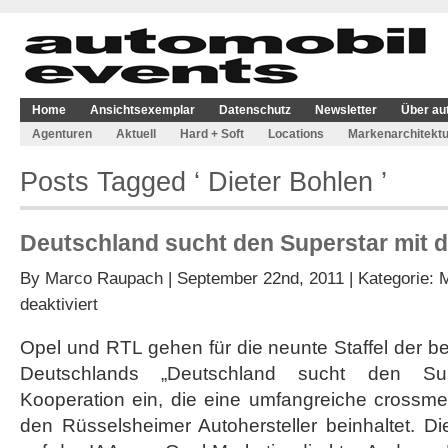
Home
Ansichtsexemplar
Datenschutz
Newsletter
Über au
Agenturen
Aktuell
Hard + Soft
Locations
Markenarchitektu
Posts Tagged ‘ Dieter Bohlen ’
Deutschland sucht den Superstar mit 
By
Marco Raupach
| September 22nd, 2011 | Kategorie:
M
für
deaktiviert
Deutschland
sucht
Opel und RTL gehen für die neunte Staffel der b
den
Deutschlands „Deutschland sucht den Su
Superstar
mit
Kooperation ein, die eine umfangreiche crossme
dem
den Rüsselsheimer Autohersteller beinhaltet. D
Opel
Astra