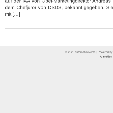
auf der IAA von Opel-Marketingdirektor Andreas
GTC
dem Chefjuror von DSDS, bekannt gegeben. Sie s
mit […]
© 2026 automobil events | Powered b
Anmelden