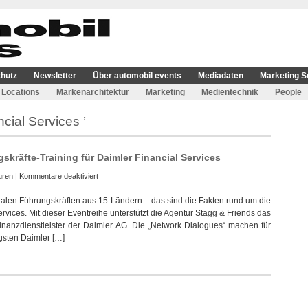
hutz
Newsletter
Über automobil events
Mediadaten
Marketing S
Locations
Markenarchitektur
Marketing
Medientechnik
People
cial Services ’
skräfte-Training für Daimler Financial Services
für
uren
|
Kommentare deaktiviert
Stagg
nalen Führungskräften aus 15 Ländern – das sind die Fakten rund um die
&
rvices. Mit dieser Eventreihe unterstützt die Agentur Stagg & Friends das
Friends
Finanzdienstleister der Daimler AG. Die „Network Dialogues“ machen für
unterstützt
igsten Daimler […]
Führungskräfte-
Training
für
Daimler
Financial
Services