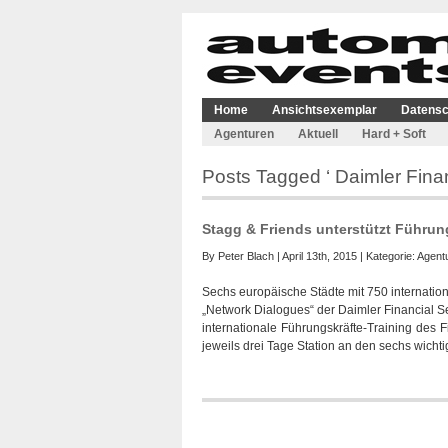
Home
Ansichtsexemplar
Datensc
Agenturen
Aktuell
Hard + Soft
Posts Tagged ‘ Daimler Finan
Stagg & Friends unterstützt Führung
By
Peter Blach
| April 13th, 2015 | Kategorie:
Agent
Sechs europäische Städte mit 750 internatio
„Network Dialogues“ der Daimler Financial Se
internationale Führungskräfte-Training des 
jeweils drei Tage Station an den sechs wicht