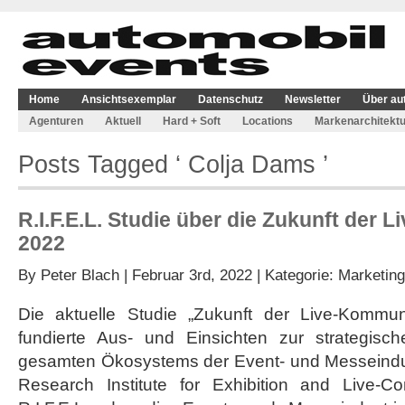
Home
Ansichtsexemplar
Datenschutz
Newsletter
Über au
Agenturen
Aktuell
Hard + Soft
Locations
Markenarchitektu
Posts Tagged ‘ Colja Dams ’
R.I.F.E.L. Studie über die Zukunft der
2022
By
Peter Blach
| Februar 3rd, 2022 | Kategorie:
Marketing
Die aktuelle Studie „Zukunft der Live-Kommuni
fundierte Aus- und Einsichten zur strategisc
gesamten Ökosystems der Event- und Messeindustr
Research Institute for Exhibition and Live-C