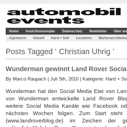
Home
Ansichtsexemplar
Datenschutz
Newsletter
Über au
Agenturen
Aktuell
Hard + Soft
Locations
Markenarchitektu
Posts Tagged ‘ Christian Uhrig ’
Wunderman gewinnt Land Rover Social
By
Marco Raupach
| Juli 5th, 2010 | Kategorie:
Hard + So
Wunderman hat den Social Media Etat von La
von Wunderman entwickelte Land Rover Blog 
weitere Social Media Kanäle wie Facebook ode
nächsten Wochen folgen. Zum Start steht
(www.landroverblog.de) im Zeichen der gr