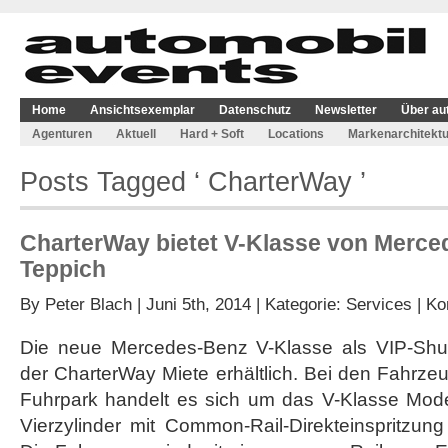
Home
Ansichtsexemplar
Datenschutz
Newsletter
Über au
Agenturen
Aktuell
Hard + Soft
Locations
Markenarchitektu
Posts Tagged ‘ CharterWay ’
CharterWay bietet V-Klasse von Merce
Teppich
By
Peter Blach
| Juni 5th, 2014 | Kategorie:
Services
|
Ko
Die neue Mercedes-Benz V-Klasse als VIP-Shutt
der CharterWay Miete erhältlich. Bei den Fahrz
Fuhrpark handelt es sich um das V-Klasse Model
Vierzylinder mit Common-Rail-Direkteinspritzu