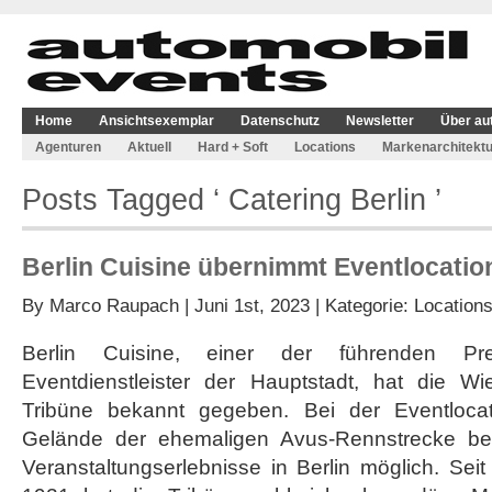
Home
Ansichtsexemplar
Datenschutz
Newsletter
Über au
Agenturen
Aktuell
Hard + Soft
Locations
Markenarchitektu
Posts Tagged ‘ Catering Berlin ’
Berlin Cuisine übernimmt Eventlocatio
By
Marco Raupach
| Juni 1st, 2023 | Kategorie:
Location
Berlin Cuisine, einer der führenden Pr
Eventdienstleister der Hauptstadt, hat die W
Tribüne bekannt gegeben. Bei der Eventloca
Gelände der ehemaligen Avus-Rennstrecke bef
Veranstaltungserlebnisse in Berlin möglich. Seit