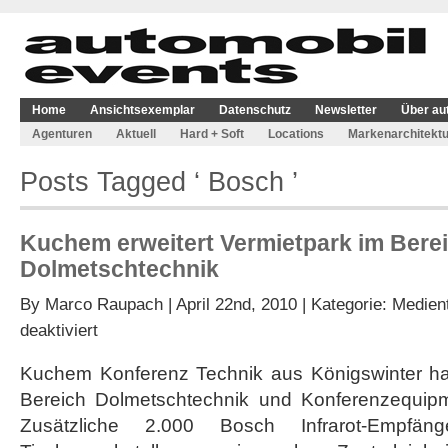
Home
Ansichtsexemplar
Datenschutz
Newsletter
Über au
Agenturen
Aktuell
Hard + Soft
Locations
Markenarchitektu
Posts Tagged ‘ Bosch ’
Kuchem erweitert Vermietpark im Bere
Dolmetschtechnik
By
Marco Raupach
| April 22nd, 2010 | Kategorie:
Medien
für
deaktiviert
Kuchem
erweitert
Kuchem Konferenz Technik aus Königswinter ha
Vermietpark
Bereich Dolmetschtechnik und Konferenzequipm
im
Bereich
Zusätzliche 2.000 Bosch Infrarot-Empf
Dolmetschtechnik