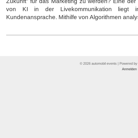
Zukunft“ für das Marketing zu werden? Eine de
für
das
von KI in der Livekommunikation liegt in
Marketing?
Kundenansprache. Mithilfe von Algorithmen analys
© 2026 automobil events | Powered b
Anmelden