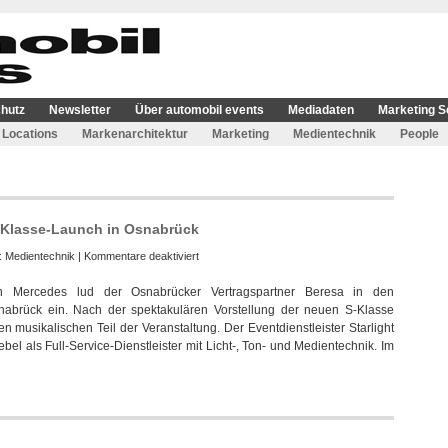
hutz
Newsletter
Über automobil events
Mediadaten
Marketing S
Locations
Markenarchitektur
Marketing
Medientechnik
People
S-Klasse-Launch in Osnabrück
für
e:
Medientechnik
|
Kommentare deaktiviert
Starlight
n Mercedes lud der Osnabrücker Vertragspartner Beresa in den
Showservice
abrück ein. Nach der spektakulären Vorstellung der neuen S-Klasse
unterstützt
n musikalischen Teil der Veranstaltung. Der Eventdienstleister Starlight
S-
l als Full-Service-Dienstleister mit Licht-, Ton- und Medientechnik. Im
Klasse-
Launch
in
Osnabrück