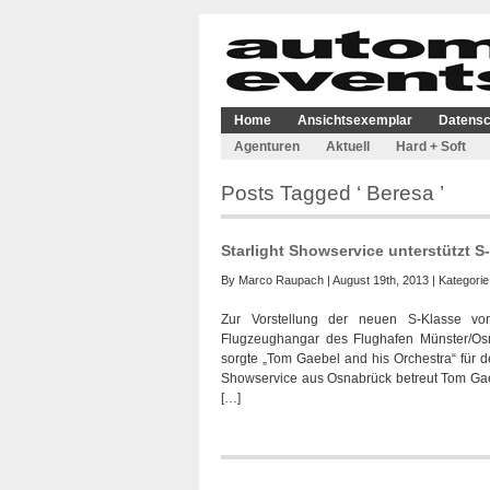
Home
Ansichtsexemplar
Datensc
Agenturen
Aktuell
Hard + Soft
Posts Tagged ‘ Beresa ’
Starlight Showservice unterstützt 
By
Marco Raupach
| August 19th, 2013 | Kategori
Zur Vorstellung der neuen S-Klasse vo
Flugzeughangar des Flughafen Münster/Osn
sorgte „Tom Gaebel and his Orchestra“ für de
Showservice aus Osnabrück betreut Tom Gaebe
[…]