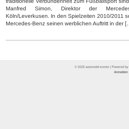
traditionelle Verbundenheit zum Fußballsport sind 
verlängern
Partnerschaft
Manfred Simon, Direktor der Mercedes
Köln/Leverkusen. In den Spielzeiten 2010/2011 s
Mercedes-Benz seinen werblichen Auftritt in der [
© 2026 automobil events | Powered b
Anmelden