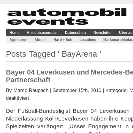
Home
Ansichtsexemplar
Datenschutz
Newsletter
Über au
Agenturen
Aktuell
Hard + Soft
Locations
Markenarchitektu
Posts Tagged ‘ BayArena ’
Bayer 04 Leverkusen und Mercedes-Be
Partnerschaft
By
Marco Raupach
| September 15th, 2010 | Kategorie:
M
für
deaktiviert
Bayer
04
Der Fußball-Bundesligist Bayer 04 Leverkusen
Leverkusen
Niederlassung Köln/Leverkusen haben ihre Koop
und
Mercedes-
Spielzeiten verlängert. „Unser Engagement in
Benz