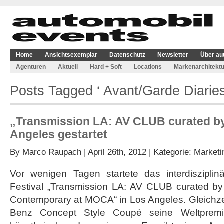
Home
Ansichtsexemplar
Datenschutz
Newsletter
Über au
Agenturen
Aktuell
Hard + Soft
Locations
Markenarchitektu
Posts Tagged ‘ Avant/Garde Diaries 
„Transmission LA: AV CLUB curated by
Angeles gestartet
By
Marco Raupach
| April 26th, 2012 | Kategorie:
Marketi
Vor wenigen Tagen startete das interdisziplin
Festival „Transmission LA: AV CLUB curated by
Contemporary at MOCA“ in Los Angeles. Gleichzei
Benz Concept Style Coupé seine Weltpremie