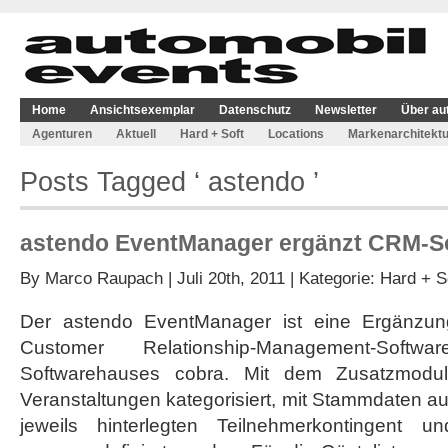
Home
Ansichtsexemplar
Datenschutz
Newsletter
Über au
Agenturen
Aktuell
Hard + Soft
Locations
Markenarchitektu
Posts Tagged ‘ astendo ’
astendo EventManager ergänzt CRM-So
By
Marco Raupach
| Juli 20th, 2011 | Kategorie:
Hard + S
Der astendo EventManager ist eine Ergänzung 
Customer Relationship-Management-Soft
Softwarehauses cobra. Mit dem Zusatzmodu
Veranstaltungen kategorisiert, mit Stammdaten au
jeweils hinterlegten Teilnehmerkontingent un