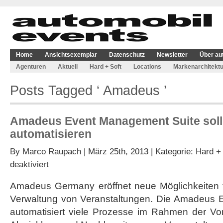
Home
Ansichtsexemplar
Datenschutz
Newsletter
Über au
Agenturen
Aktuell
Hard + Soft
Locations
Markenarchitektu
Posts Tagged ‘ Amadeus ’
Amadeus Event Management Suite soll
automatisieren
By
Marco Raupach
| März 25th, 2013 | Kategorie:
Hard + 
für
deaktiviert
Amadeus
Event
Amadeus Germany eröffnet neue Möglichkeiten f
Management
Verwaltung von Veranstaltungen. Die Amadeus 
Suite
soll
automatisiert viele Prozesse im Rahmen der Vor
Eventorganisation