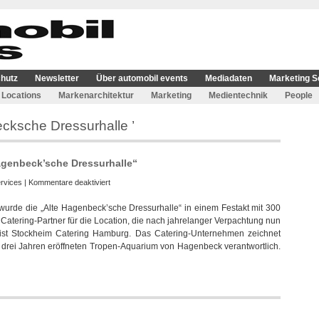
hutz
Newsletter
Über automobil events
Mediadaten
Marketing S
Locations
Markenarchitektur
Marketing
Medientechnik
People
cksche Dressurhalle ’
agenbeck’sche Dressurhalle“
für
rvices
|
Kommentare deaktiviert
Catering
urde die „Alte Hagenbeck’sche Dressurhalle“ in einem Festakt mit 300
von
Catering-Partner für die Location, die nach jahrelanger Verpachtung nun
Stockheim
 ist Stockheim Catering Hamburg. Das Catering-Unternehmen zeichnet
für
r drei Jahren eröffneten Tropen-Aquarium von Hagenbeck verantwortlich.
„Alte
Hagenbeck’sche
Dressurhalle“