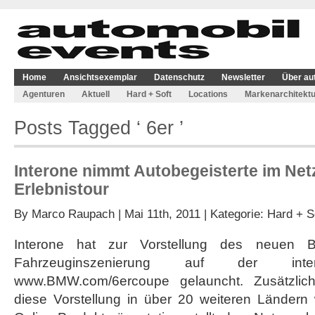
Home
Ansichtsexemplar
Datenschutz
Newsletter
Über au
Agenturen
Aktuell
Hard + Soft
Locations
Markenarchitektu
Posts Tagged ‘ 6er ’
Interone nimmt Autobegeisterte im Netz
Erlebnistour
By
Marco Raupach
| Mai 11th, 2011 | Kategorie:
Hard + S
Interone hat zur Vorstellung des neuen
Fahrzeuginszenierung auf der inter
www.BMW.com/6ercoupe gelauncht. Zusätzlic
diese Vorstellung in über 20 weiteren Ländern 