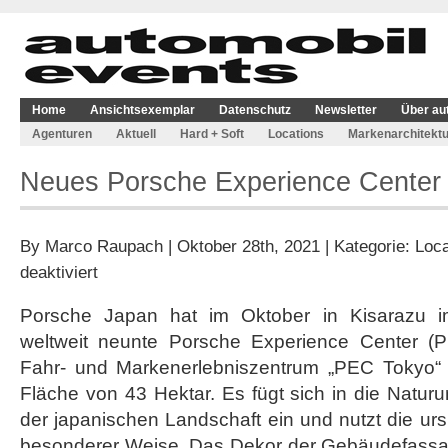
Home
Ansichtsexemplar
Datenschutz
Newsletter
Über au
Agenturen
Aktuell
Hard + Soft
Locations
Markenarchitektu
Neues Porsche Experience Center i
By
Marco Raupach
| Oktober 28th, 2021 | Kategorie:
Loca
für
deaktiviert
Neues
Porsche
Porsche Japan hat im Oktober in Kisarazu 
Experience
weltweit neunte Porsche Experience Center (P
Center
in
Fahr- und Markenerlebniszentrum „PEC Tokyo“ e
Tokio
Fläche von 43 Hektar. Es fügt sich in die Natu
eröffnet
der japanischen Landschaft ein und nutzt die u
besonderer Weise. Das Dekor der Gebäudefassad