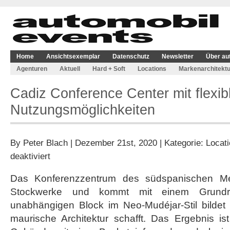
Home
Ansichtsexemplar
Datenschutz
Newsletter
Über au
Agenturen
Aktuell
Hard + Soft
Locations
Markenarchitektu
Cadiz Conference Center mit flexib
Nutzungsmöglichkeiten
By
Peter Blach
| Dezember 21st, 2020 | Kategorie:
Locat
für
deaktiviert
Cadiz
Conference
Das Konferenzzentrum des südspanischen Met
Center
Stockwerke und kommt mit einem Grundri
mit
flexiblen
unabhängigen Block im Neo-Mudéjar-Stil bildet
Nutzungsmöglichkeiten
maurische Architektur schafft. Das Ergebnis is