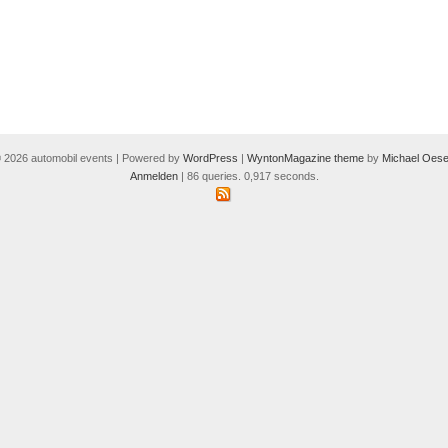
 2026 automobil events | Powered by
WordPress
|
WyntonMagazine theme
by
Michael Oese
Anmelden
| 86 queries. 0,917 seconds.