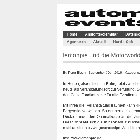
Home
Ansichtsexemplar
Datensc
Agenturen
Aktuell
Hard + Soft
lemonpie und die Motorworl
By
Peter Blach
| September 30th, 2019 | Kategorie
In Herten, also mitten im Ruhrgebiet zwisc
heute als Veranstaltungsort zur Verfügung. S
den Gäste Foodkonzepte für alle Eventformat
Mit ihren drei Veranstaltungsräumen kann di
Bergwerks vorweisen: So erinnert die ehemal
Decke hängenden Originalkörbe an die Zeit, 
Daran schließt sich die in neoklassizistisc
multifunktionale zweigeschossige Maschine
Info:
www.lemonpie.de