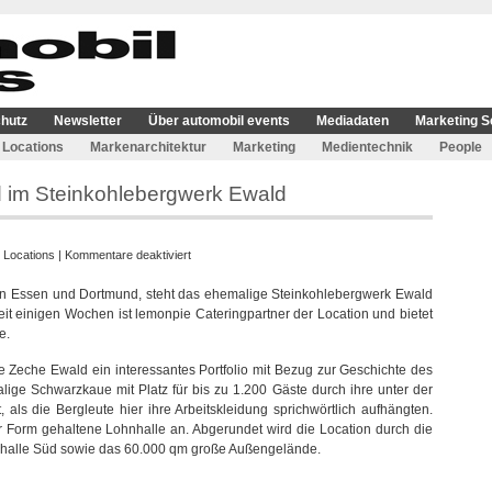
hutz
Newsletter
Über automobil events
Mediadaten
Marketing S
Locations
Markenarchitektur
Marketing
Medientechnik
People
d im Steinkohlebergwerk Ewald
für
:
Locations
|
Kommentare deaktiviert
lemonpie
hen Essen und Dortmund, steht das ehemalige Steinkohlebergwerk Ewald
und
eit einigen Wochen ist lemonpie Cateringpartner der Location und bietet
die
e.
Motorworld
im
e Zeche Ewald ein interessantes Portfolio mit Bezug zur Geschichte des
Steinkohlebergwerk
ige Schwarzkaue mit Platz für bis zu 1.200 Gäste durch ihre unter der
Ewald
als die Bergleute hier ihre Arbeitskleidung sprichwörtlich aufhängten.
her Form gehaltene Lohnhalle an. Abgerundet wird die Location durch die
nhalle Süd sowie das 60.000 qm große Außengelände.