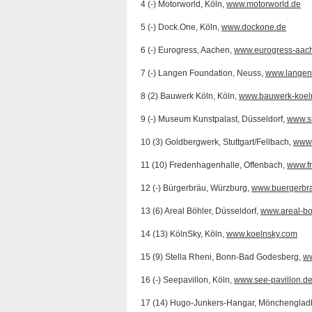
4 (-) Motorworld, Köln,
www.motorworld.de
5 (-) Dock.One, Köln,
www.dockone.de
6 (-) Eurogress, Aachen,
www.eurogress-aac
7 (-) Langen Foundation, Neuss,
www.langen
8 (2) Bauwerk Köln, Köln,
www.bauwerk-koel
9 (-) Museum Kunstpalast, Düsseldorf,
www.s
10 (3) Goldbergwerk, Stuttgart/Fellbach,
www.
11 (10) Fredenhagenhalle, Offenbach,
www.f
12 (-) Bürgerbräu, Würzburg,
www.buergerbr
13 (6) Areal Böhler, Düsseldorf,
www.areal-bo
14 (13) KölnSky, Köln,
www.koelnsky.com
15 (9) Stella Rheni, Bonn-Bad Godesberg,
ww
16 (-) Seepavillon, Köln,
www.see-pavillon.d
17 (14) Hugo-Junkers-Hangar, Mönchengla