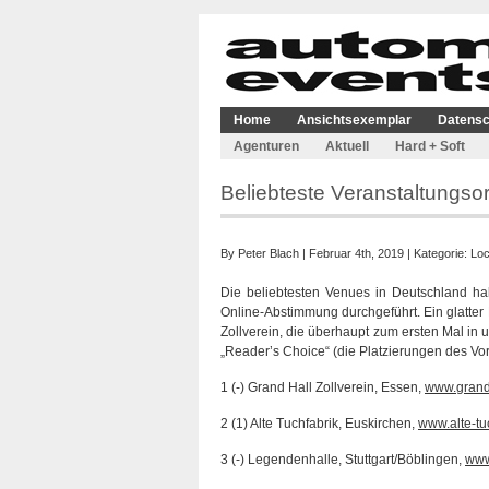
Home
Ansichtsexemplar
Datensc
Agenturen
Aktuell
Hard + Soft
Beliebteste Veranstaltungso
By
Peter Blach
| Februar 4th, 2019 | Kategorie:
Loc
Die beliebtesten Venues in Deutschland ha
Online-Abstimmung durchgeführt. Ein glatter
Zollverein, die überhaupt zum ersten Mal in 
„Reader’s Choice“ (die Platzierungen des Vo
1 (-) Grand Hall Zollverein, Essen,
www.grand
2 (1) Alte Tuchfabrik, Euskirchen,
www.alte-tu
3 (-) Legendenhalle, Stuttgart/Böblingen,
www