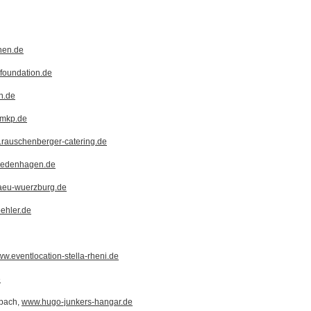
hen.de
foundation.de
n.de
mkp.de
rauschenberger-catering.de
redenhagen.de
aeu-wuerzburg.de
ehler.de
w.eventlocation-stella-rheni.de
e
dbach,
www.hugo-junkers-hangar.de