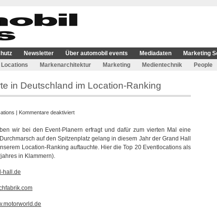
hutz
Newsletter
Über automobil events
Mediadaten
Marketing S
Locations
Markenarchitektur
Marketing
Medientechnik
People
rte in Deutschland im Location-Ranking
für
ations
|
Kommentare deaktiviert
Beliebteste
ben wir bei den Event-Planern erfragt und dafür zum vierten Mal eine
Veranstaltungsorte
 Durchmarsch auf den Spitzenplatz gelang in diesem Jahr der Grand Hall
in
unserem Location-Ranking auftauchte. Hier die Top 20 Eventlocations als
Deutschland
rjahres in Klammern).
im
Location-
-hall.de
Ranking
chfabrik.com
.motorworld.de