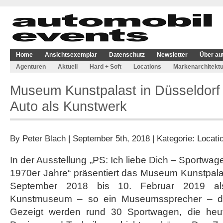
Home
Ansichtsexemplar
Datenschutz
Newsletter
Über au
Agenturen
Aktuell
Hard + Soft
Locations
Markenarchitektu
Museum Kunstpalast in Düsseldorf 
Auto als Kunstwerk
By
Peter Blach
| September 5th, 2018 | Kategorie:
Locati
In der Ausstellung „PS: Ich liebe Dich – Sportwa
1970er Jahre“ präsentiert das Museum Kunstpala
September 2018 bis 10. Februar 2019 als
Kunstmuseum – so ein Museumssprecher – da
Gezeigt werden rund 30 Sportwagen, die heu