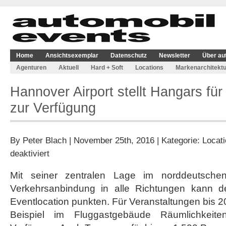
Home
Ansichtsexemplar
Datenschutz
Newsletter
Über au
Agenturen
Aktuell
Hard + Soft
Locations
Markenarchitektu
Hannover Airport stellt Hangars fü
zur Verfügung
By
Peter Blach
| November 25th, 2016 | Kategorie:
Locat
für
deaktiviert
Hannover
Airport
Mit seiner zentralen Lage im norddeutsch
stellt
Verkehrsanbindung in alle Richtungen kann de
Hangars
für
Eventlocation punkten. Für Veranstaltungen bis
Veranstaltungen
Beispiel im Fluggastgebäude Räumlichkeiten
zur
Verfügung