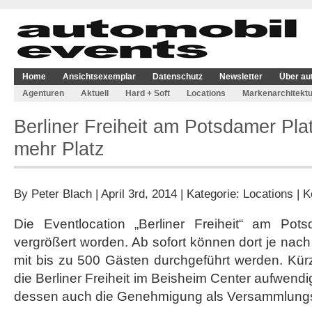
Home
Ansichtsexemplar
Datenschutz
Newsletter
Über au
Agenturen
Aktuell
Hard + Soft
Locations
Markenarchitektu
Berliner Freiheit am Potsdamer Platz
mehr Platz
By
Peter Blach
| April 3rd, 2014 | Kategorie:
Locations
|
K
Die Eventlocation „Berliner Freiheit“ am Pot
vergrößert worden. Ab sofort können dort je nac
mit bis zu 500 Gästen durchgeführt werden. Kürzl
die Berliner Freiheit im Beisheim Center aufwen
dessen auch die Genehmigung als Versammlungss