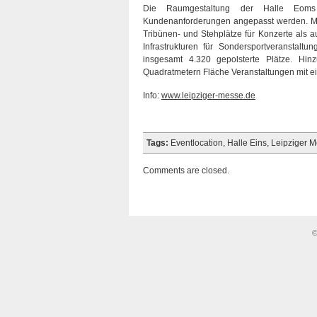
Die Raumgestaltung der Halle Eoms 
Kundenanforderungen angepasst werden. Mög
Tribünen- und Stehplätze für Konzerte als 
Infrastrukturen für Sondersportveranstalt
insgesamt 4.320 gepolsterte Plätze. Hi
Quadratmetern Fläche Veranstaltungen mit ei
Info:
www.leipziger-messe.de
Tags:
Eventlocation
,
Halle Eins
,
Leipziger 
Comments are closed.
©