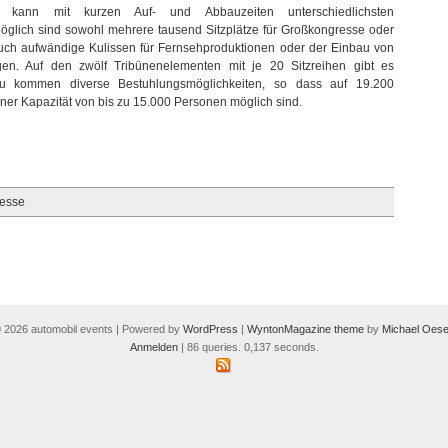
kann mit kurzen Auf- und Abbauzeiten unterschiedlichsten
lich sind sowohl mehrere tausend Sitzplätze für Großkongresse oder
auch aufwändige Kulissen für Fernsehproduktionen oder der Einbau von
ungen. Auf den zwölf Tribünenelementen mit je 20 Sitzreihen gibt es
nzu kommen diverse Bestuhlungsmöglichkeiten, so dass auf 19.200
ner Kapazität von bis zu 15.000 Personen möglich sind.
Messe
 2026 automobil events | Powered by
WordPress
|
WyntonMagazine theme
by
Michael Oese
Anmelden
| 86 queries. 0,137 seconds.