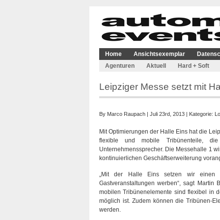
Home
Ansichtsexemplar
Datensc
Agenturen
Aktuell
Hard + Soft
Leipziger Messe setzt mit Ha
By
Marco Raupach
| Juli 23rd, 2013 | Kategorie:
Lo
Mit Optimierungen der Halle Eins hat die Leip
flexible und mobile Tribünenteile, d
Unternehmenssprecher. Die Messehalle 1 wird
kontinuierlichen Geschäftserweiterung voran
„Mit der Halle Eins setzen wir einen
Gastveranstaltungen werben“, sagt Martin 
mobilen Tribünenelemente sind flexibel in 
möglich ist. Zudem können die Tribünen-El
werden.