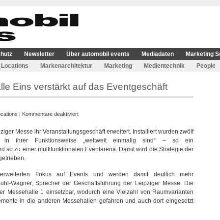
hutz
Newsletter
Über automobil events
Mediadaten
Marketing S
Locations
Markenarchitektur
Marketing
Medientechnik
People
lle Eins verstärkt auf das Eventgeschäft
für
cations
|
Kommentare deaktiviert
Leipziger
ziger Messe ihr Veranstaltungsgeschäft erweitert. Installiert wurden zwölf
Messe
ie in ihrer Funktionsweise „weltweit einmalig sind“ – so ein
setzt
 so zu einer multifunktionalen Eventarena. Damit wird die Strategie der
mit
getrieben.
Halle
Eins
 erweiterten Fokus auf Events und werden damit deutlich mehr
verstärkt
Buhl-Wagner, Sprecher der Geschäftsführung der Leipziger Messe. Die
auf
der Messehalle 1 einsetzbar, wodurch eine Vielzahl von Raumvarianten
das
emente in die anderen Messehallen gefahren und auch dort eingesetzt
Eventgeschäft