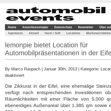
Home
Ansichtsexemplar
Datenschutz
Newsletter
Über au
Agenturen
Aktuell
Hard + Soft
Locations
Markenarchitektu
lemonpie bietet Location für
Automobilpräsentationen in der Eife
By
Marco Raupach
| Januar 30th, 2013 | Kategorie:
Locat
für
deaktiviert
lemonpie
bietet
Die Zikkurat in der Eifel, eine ehemalige Steinz
Location
verfügt nach entsprechenden Investitionen 
für
Automobilpräsentationen
Räumlichkeiten mit einer Fläche von 5.000 
in
ebenerdiges Außenareal über 1.385 qm sowie e
der
Eifel