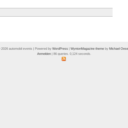
 2026 automobil events | Powered by
WordPress
|
WyntonMagazine theme
by
Michael Oese
Anmelden
| 86 queries. 0,124 seconds.