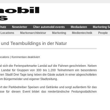
hutz
Newsletter
Über automobil events
Mediadaten
Marketing S
Locations
Markenarchitektur
Marketing
Medientechnik
People
und Teambuildings in der Natur
für
ocations
|
Kommentare deaktiviert
Landal
at sich die Ferienparkmarke Landal auf die Fahnen geschrieben. Neben
ermöglicht
t Landal für Gruppen von 300 bis 1.200 Teilnehmern ein besonderes
Tagungen
en Stadt! Drei Tage lang leben die Gäste autark in einer abgeschotteten
und
em Bürgermeister und eigener Stadtzeitung.
Teambuildings
in
ert der Parkbetreiber Speisen und Getränke und sorgt außerdem für das
der
isse für diesen Event bildet das niederländische Festungsstädtchen
Natur