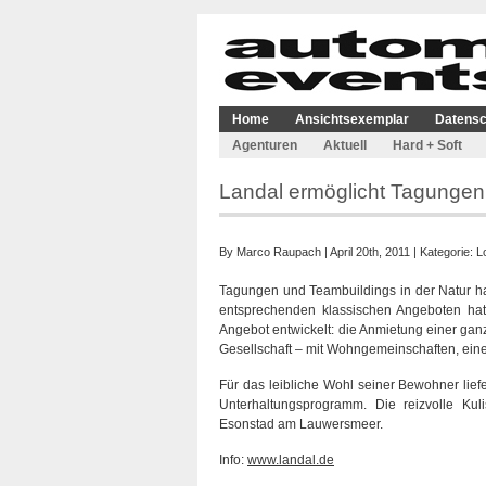
Home
Ansichtsexemplar
Datensc
Agenturen
Aktuell
Hard + Soft
Landal ermöglicht Tagungen 
By
Marco Raupach
| April 20th, 2011 | Kategorie:
L
Tagungen und Teambuildings in der Natur h
entsprechenden klassischen Angeboten ha
Angebot entwickelt: die Anmietung einer ganz
Gesellschaft – mit Wohngemeinschaften, ein
Für das leibliche Wohl seiner Bewohner lief
Unterhaltungsprogramm. Die reizvolle Kul
Esonstad am Lauwersmeer.
Info:
www.landal.de