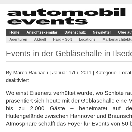
Home
Ansichtsexemplar
Datenschutz
Newsletter
Über au
Agenturen
Aktuell
Hard + Soft
Locations
Markenarchitektu
Events in der Gebläsehalle in Ilsed
By
Marco Raupach
| Januar 17th, 2011 | Kategorie:
Locat
für
deaktiviert
Events
in
Wo einst Eisenerz verhüttet wurde, wo Schlote ra
der
präsentiert sich heute mit der Gebläsehalle eine V
Gebläsehalle
in
bis zu 2.000 Gäste – beheimatet auf de
Ilsede
Hüttengelände zwischen Hannover und Braunschwe
Atmosphäre schafft das Foyer für Events von 50 