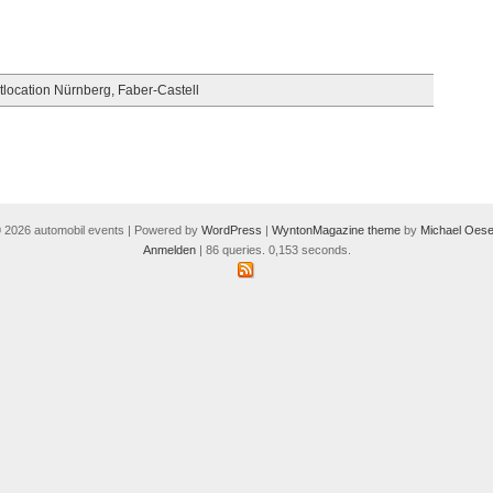
tlocation Nürnberg
,
Faber-Castell
 2026 automobil events | Powered by
WordPress
|
WyntonMagazine theme
by
Michael Oese
Anmelden
| 86 queries. 0,153 seconds.