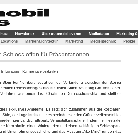
hutz
Newsletter
Über automobil events
Mediadaten
Marketing S
Locations
Markenarchitektur
Marketing
Medientechnik
People
s Schloss offen für Präsentationen
für
rie:
Locations
|
Kommentare deaktiviert
Graf
n Stein bei Nürnberg zeugt von der Verbindung zwischen der Steiner
von
ertealten Reichsadelsgeschlecht Castell. Anton Wolfgang Graf von Faber-
Faber-
Vorfahren aus einem fast 30-jährigen Dornröschenschlaf und stellt es
Castell’sches
Schloss
offen
ders exklusives Ambiente: Es setzt sich zusammen aus der kostbaren,
für
ben Säle, der Lage inmitten eines beeindruckenden Gründerzeitensembles
Präsentationen
sgedehnten Landschaftspark. Veranstaltungsplaner finden hier Festsäle,
eine Kaminhalle, einen Wintergarten und einen weitläufigen Schlosspark.
- und Unternehmensgeschichte und das Museum „Alte Mine“ runden das