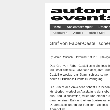
Home
Ansichtsexemplar
Datensc
Agenturen
Aktuell
Hard + Soft
Graf von Faber-Castell’sche
By
Marco Raupach
| Dezember 1st, 2010 | Katego
Das Graf von Faber-Castell’sche Schloss i
Industriellenfamilie Faber und dem jahrhund
Castell erweckte das Stammschloss seiner 
heute für Business Events zu Verfügung.
Die Pracht des Anwesens schafft ein beson
künstlerisch wertvollen Ausstattung der sie
aus Produktionsstätten, Villen und einem au
darunter einen Ball- und einen Speisesaal, 
Dauerausstellungen zur Familien-, Schloss
Angebot ab.